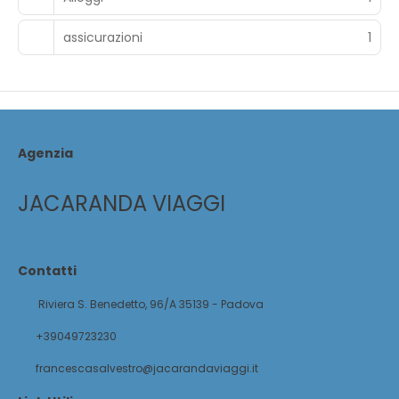
assicurazioni
1
Agenzia
JACARANDA VIAGGI
Contatti
Riviera S. Benedetto, 96/A 35139 - Padova
+39049723230
francescasalvestro@jacarandaviaggi.it