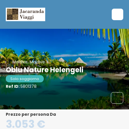
Maldive, Maldive
Oblu Nature Helengeli
Solo soggiorno
Ref ID:
5801378
Prezzo per persona Da
3.053 €