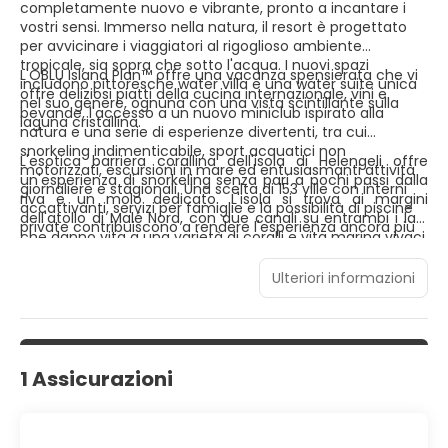
completamente nuovo e vibrante, pronto a incantare i
vostri sensi. Immerso nella natura, il resort è progettato
per avvicinare i viaggiatori al rigoglioso ambiente
tropicale, sia sopra che sotto l'acqua. I nuovi spazi
L'OBLU Island Plan™ offre una vacanza spensierata che vi
includono pittoresche water villa e una water suite unica
offre deliziosi piatti della cucina internazionale, vini e
nel suo genere, ognuna con una vista scintillante sulla
bevande, l'accesso a un nuovo miniclub ispirato alla
laguna cristallina.
natura e una serie di esperienze divertenti, tra cui
snorkeling indimenticabile, sport acquatici non
L'esotica barriera corallina dell'isola di Helengeli offre
motorizzati, escursioni in mare ed entusiasmanti attività
un'esperienza di snorkeling senza pari a pochi passi dalla
giornaliere e stagionali. Una scelta di 153 ville con interni
riva e un molo dedicato. L'isola si trova ai margini
accattivanti, servizi per famiglie e la possibilità di piscine
dell'atollo di Malé Nord, con due canali su entrambi i lati,
private contribuiscono a rendere l'esperienza ancora più
che danno vita a una varietà di coralli e vita marina vivaci,
completa.
per esperienze di immersioni esaltanti.
Ulteriori informazioni
1 Assicurazioni