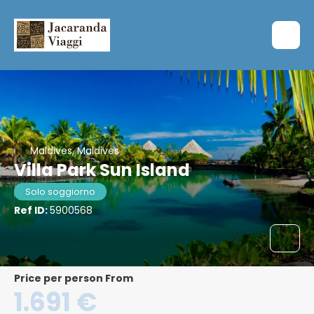
Maldives, Maldives
Villa Park Sun Island
Solo soggiorno
Ref ID:
5900568
price per person From
1.691 €