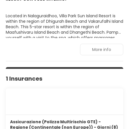
Located in Nalaguraidhoo, Villa Park Sun Island Resort is
within the region of Dhigurah Beach and Vakarufalhi Island
Beach. This 5-star resort is within the region of
Maafushivaru Island Beach and Dhangethi Beach. Pamper
yourself with a visit to the spa, which offers massages,
body treatments, and facials. You can soak up the sun at
the private beach or enjoy other recreational amenities
More info
including a spa tub and an outdoor tennis court.
Additional amenities at this resort include complimentary
wireless Internet access, concierge services, and an
arcade/game room. Make yourself at home in one of the
426 air-conditioned rooms featuring minibars. Cable
1 Insurances
television is provided for your entertainment. Private
bathrooms with showers feature designer toiletries and
hair dryers. Conveniences include phones, as well as safes
and desks.
Assicurazione (Polizza Multirischio GTE) -
Regione (Continentale (non Europe)) - Giorni (8)