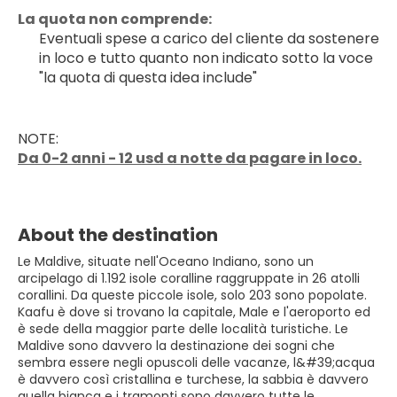
La quota non comprende:
Eventuali spese a carico del cliente da sostenere 
in loco e tutto quanto non indicato sotto la voce 
"la quota di questa idea include"
NOTE:
Da 0-2 anni - 12 usd a notte da pagare in loco.
About the destination
Le Maldive, situate nell'Oceano Indiano, sono un
arcipelago di 1.192 isole coralline raggruppate in 26 atolli
corallini. Da queste piccole isole, solo 203 sono popolate.
Kaafu è dove si trovano la capitale, Male e l'aeroporto ed
è sede della maggior parte delle località turistiche. Le
Maldive sono davvero la destinazione dei sogni che
sembra essere negli opuscoli delle vacanze, l&#39;acqua
è davvero così cristallina e turchese, la sabbia è davvero
quella bianca e i tramonti sono davvero tutte le