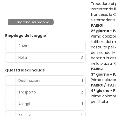
Trocadero ai p
Percorrendo il
francese, la C
sistemazione 
Ingrandisci mappa
PARIGI
2° giorno - P
Riepilogo del viaggio
Prima colazio
l'utilizzo dei
2 Adulti
costruito per 
del mondo; Mon
Notti
3
domina la citt
nella piazza.
PARIGI
Questa idea include
3° giorno - P
Prima colazio
Destinazioni
1
PARIGI / ITAL
4° giorno - P
Trasporto
2
Prima colazion
per l’Italia
Alloggi
1
Attività
4