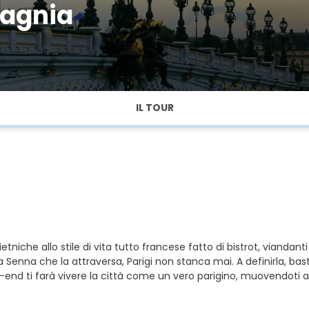
pagnia
IL TOUR
etniche allo stile di vita tutto francese fatto di bistrot, viandan
Senna che la attraversa, Parigi non stanca mai. A definirla, bas
nd ti farà vivere la città come un vero parigino, muovendoti a pi