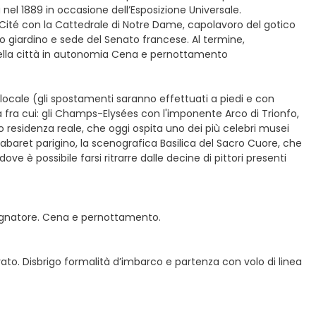
nel 1889 in occasione dell’Esposizione Universale.
a Cité con la Cattedrale di Notre Dame, capolavoro del gotico
mo giardino e sede del Senato francese. Al termine,
 della città in autonomia Cena e pernottamento
locale (gli spostamenti saranno effettuati a piedi e con
ttà fra cui: gli Champs-Elysées con l'imponente Arco di Trionfo,
po residenza reale, che oggi ospita uno dei più celebri musei
cabaret parigino, la scenografica Basilica del Sacro Cuore, che
ove è possibile farsi ritrarre dalle decine di pittori presenti
mpagnatore. Cena e pernottamento.
vato. Disbrigo formalità d’imbarco e partenza con volo di linea