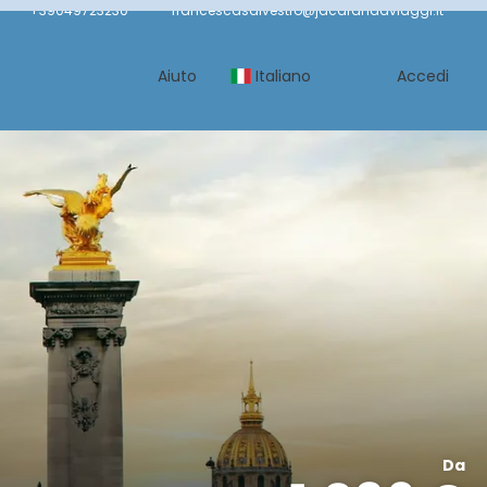
+39049723230
francescasalvestro@jacarandaviaggi.it
Aiuto
Italiano
Accedi
Da