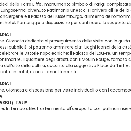
iedi della Torre Eiffel, monumento simbolo di Parigi, completata 
 Lungosenna, divenuto Patrimonio Unesco, si arriverà all'Ile de l
onciergerie e il Palazzo del Lussemburgo, all’interno dell’omoni
in hotel. Pomeriggio a disposizione per continuare la scoperta
ARIGI
ne. Giornata dedicata al proseguimento delle visite con la guida 
 mezzi pubblici). Si potranno ammirare altri luoghi iconici della ci
celebrare le vittorie napoleoniche; il Palazzo del Louvre, un tem
tmartre, il quartiere degli artisti, con il Moulin Rouge, famoso 
à dall’alto della collina, accanto alla suggestiva Place du Tertre, d
 Rientro in hotel, cena e pernottamento
ARIGI
ne. Giornata a disposizione per visite individuali o con l’acco
IA
ARIGI / ITALIA
e. In tempo utile, trasferimento all'aeroporto con pullman riser