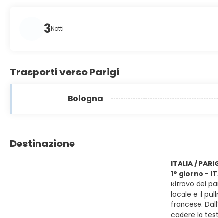
3
Notti
Trasporti verso Parigi
Bologna
Destinazione
ITALIA / PARI
1° giorno - IT
Ritrovo dei pa
locale e il pu
francese. Dal
cadere la test